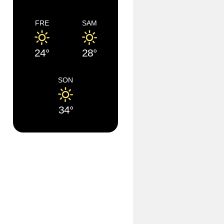
FRE
SAM
24°
28°
SON
34°