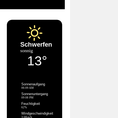
Schwerfen
sonnig
13°
Sonnenaufgang
06:09 AM
Sonnenuntergang
09:08 PM
Feuchtigkeit
62%
Windgeschwindigkeit
3.6Km/h